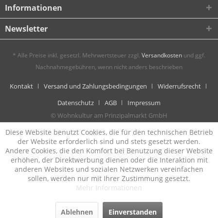
Informationen
Newsletter
* Alle Preise inkl. gesetzl. Mehrwertsteuer zzgl.
Versandkosten
und ggf.
Nachnahmegebühren, wenn nicht anders beschrieben
Kontakt
Versand und Zahlungsbedingungen
Widerrufsrecht
Datenschutz
AGB
Impressum
© Wohnkultur am Prinzipalmarkt GmbH
Diese Website benutzt Cookies, die für den technischen Betrieb
der Website erforderlich sind und stets gesetzt werden.
Andere Cookies, die den Komfort bei Benutzung dieser Website
erhöhen, der Direktwerbung dienen oder die Interaktion mit
anderen Websites und sozialen Netzwerken vereinfachen
sollen, werden nur mit Ihrer Zustimmung gesetzt.
Mehr Informationen
Ablehnen
Einverstanden