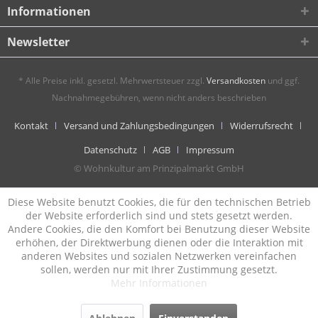
Informationen
Newsletter
* Alle Preise inkl. gesetzl. Mehrwertsteuer zzgl.
Versandkosten
und ggf.
Nachnahmegebühren, wenn nicht anders beschrieben
Kontakt
Versand und Zahlungsbedingungen
Widerrufsrecht
Datenschutz
AGB
Impressum
© Wohnkultur am Prinzipalmarkt GmbH
Diese Website benutzt Cookies, die für den technischen Betrieb
der Website erforderlich sind und stets gesetzt werden.
Andere Cookies, die den Komfort bei Benutzung dieser Website
erhöhen, der Direktwerbung dienen oder die Interaktion mit
anderen Websites und sozialen Netzwerken vereinfachen
sollen, werden nur mit Ihrer Zustimmung gesetzt.
Mehr Informationen