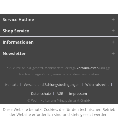
Service Hotline
Shop Service
Informationen
Newsletter
* Alle Preise inkl. gesetzl. Mehrwertsteuer zzgl.
Versandkosten
und ggf.
Nachnahmegebühren, wenn nicht anders beschrieben
Kontakt
Versand und Zahlungsbedingungen
Widerrufsrecht
Datenschutz
AGB
Impressum
© Wohnkultur am Prinzipalmarkt GmbH
Diese Website benutzt Cookies, die für den technischen Betrieb
der Website erforderlich sind und stets gesetzt werden.