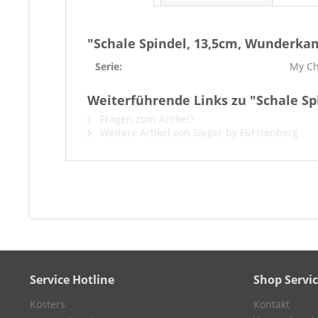
"Schale Spindel, 13,5cm, Wunderk
Serie:
My C
Weiterführende Links zu "Schale S
Fragen zum Artikel?
Weitere Artikel von Sieger by Fürstenberg
Service Hotline
Shop Servi
Kösters
Kontakt