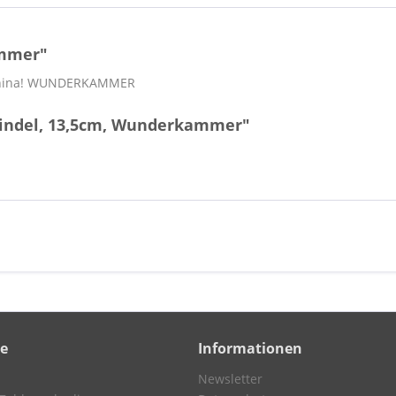
ammer"
hina! WUNDERKAMMER
pindel, 13,5cm, Wunderkammer"
ce
Informationen
Newsletter