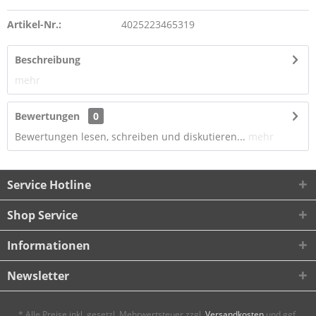
Artikel-Nr.:
4025223465319
Beschreibung
mehr
Bewertungen
0
Bewertungen lesen, schreiben und diskutieren...
mehr
Service Hotline
Shop Service
Informationen
Newsletter
* Alle Preise inkl. gesetzl. Mehrwertsteuer zzgl.
Versandkosten
und ggf.