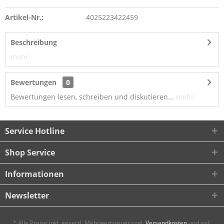
Artikel-Nr.:
4025223422459
Beschreibung
mehr
Bewertungen
0
Bewertungen lesen, schreiben und diskutieren...
mehr
Service Hotline
Shop Service
Informationen
Newsletter
* Alle Preise inkl. gesetzl. Mehrwertsteuer zzgl.
Versandkosten
und ggf.