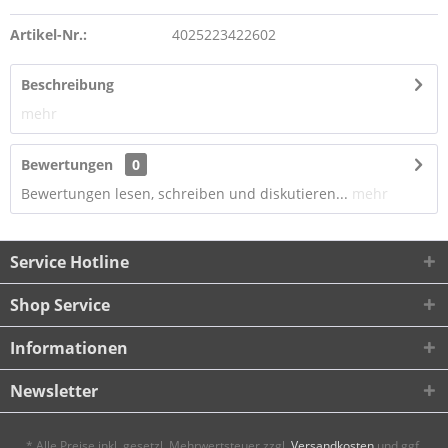
Artikel-Nr.:
4025223422602
Beschreibung
mehr
Bewertungen
0
Bewertungen lesen, schreiben und diskutieren...
mehr
Service Hotline
Shop Service
Informationen
Newsletter
* Alle Preise inkl. gesetzl. Mehrwertsteuer zzgl.
Versandkosten
und ggf.