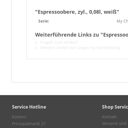
"Espressoobere, zyl., 0,08l, weiß"
Serie:
My Ch
Weiterführende Links zu "Espressoobe
Fragen zum Artikel?
Weitere Artikel von Sieger by Fürstenberg
Service Hotline
Shop Servi
Kösters
Kontakt
Versand und
Prinzipalmarkt 27