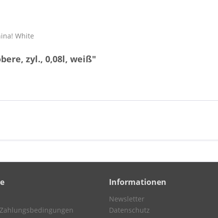
ina! White
re, zyl., 0,08l, weiß"
ce
Informationen
Newsletter
 Zahlungsbedingungen
Datenschutz