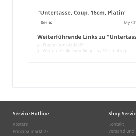
"Untertasse, Coup, 16cm, Platin"
Serie:
My Ch
Weiterführende Links zu "Untertass
Fragen zum Artikel?
Weitere Artikel von Sieger by Fürstenberg
Service Hotline
Shop Servi
Kösters
Kontakt
Versand und
Prinzipalmarkt 27