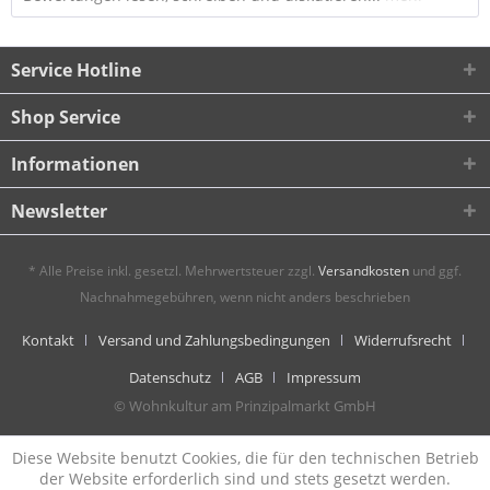
Service Hotline
Shop Service
Informationen
Newsletter
* Alle Preise inkl. gesetzl. Mehrwertsteuer zzgl.
Versandkosten
und ggf.
Nachnahmegebühren, wenn nicht anders beschrieben
Kontakt
Versand und Zahlungsbedingungen
Widerrufsrecht
Datenschutz
AGB
Impressum
© Wohnkultur am Prinzipalmarkt GmbH
Diese Website benutzt Cookies, die für den technischen Betrieb
der Website erforderlich sind und stets gesetzt werden.