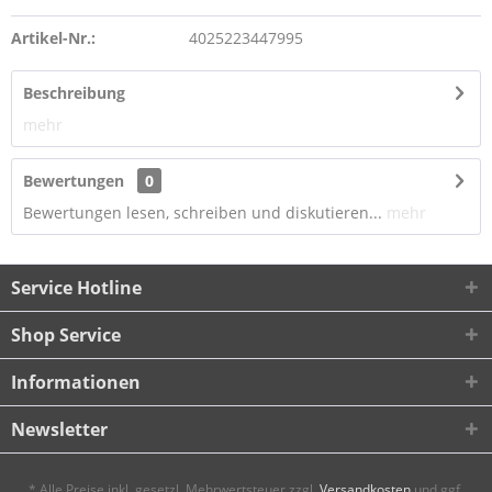
Artikel-Nr.:
4025223447995
Beschreibung
mehr
Bewertungen
0
Bewertungen lesen, schreiben und diskutieren...
mehr
Service Hotline
Shop Service
Informationen
Newsletter
* Alle Preise inkl. gesetzl. Mehrwertsteuer zzgl.
Versandkosten
und ggf.