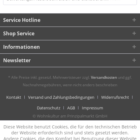
Service Hotline
Shop Service
Informationen
Newsletter
* Alle Preise inkl. gesetzl. Mehrwertsteuer zzgl.
Versandkosten
und ggf.
Nachnahmegebühren, wenn nicht anders beschrieben
Kontakt
Versand und Zahlungsbedingungen
Widerrufsrecht
Datenschutz
AGB
Impressum
© Wohnkultur am Prinzipalmarkt GmbH
Diese Website benutzt Cookies, die für den technischen Betrieb
der Website erforderlich sind und stets gesetzt werden.
Andere Cookies, die den Komfort bei Benutzung dieser Website