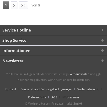
1
von
5
Service Hotline
Shop Service
Informationen
Newsletter
* Alle Preise inkl. gesetzl. Mehrwertsteuer zzgl.
Versandkosten
und ggf.
Nachnahmegebühren, wenn nicht anders beschrieben
Kontakt
Versand und Zahlungsbedingungen
Widerrufsrecht
Datenschutz
AGB
Impressum
© Wohnkultur am Prinzipalmarkt GmbH