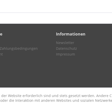
ce
Informationen
Newsletter
 Zahlungsbedingungen
Datenschutz
ht
Impressum
 der Website erforderlich sind und stets gesetzt werden. Andere C
der die Interaktion mit anderen Websites und sozialen Netzwerke
n
etzl. Mehrwertsteuer zzgl.
Versandkosten
und ggf. Nachnahmegebühren, wenn nic