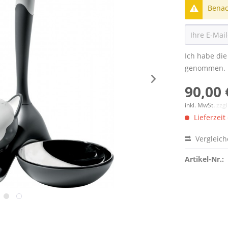
Benach
Ich habe di
genommen.
90,00 
inkl. MwSt.
zzg
Lieferzeit
Vergleic
Artikel-Nr.: