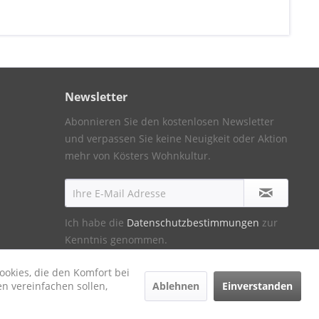
Newsletter
Abonnieren Sie den kostenlosen Newsletter
und verpassen Sie keine Neuigkeit oder Aktion
mehr von Kösters Wohnkultur.
Ich habe die
Datenschutzbestimmungen
zur
Kenntnis genommen.
ookies, die den Komfort bei
Ablehnen
Einverstanden
n vereinfachen sollen,
ht anders beschrieben