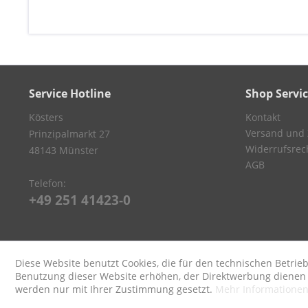
Service Hotline
Shop Servi
Kösters
Kontakt
Versand und
Prinzipalmarkt 27
Widerrufsrec
48143 Münster
AGB
Telefon:
+49 251 41423-0
Diese Website benutzt Cookies, die für den technischen Betrieb
Benutzung dieser Website erhöhen, der Direktwerbung dienen o
werden nur mit Ihrer Zustimmung gesetzt.
Mehr Informatione
* Alle Preise inkl. ges