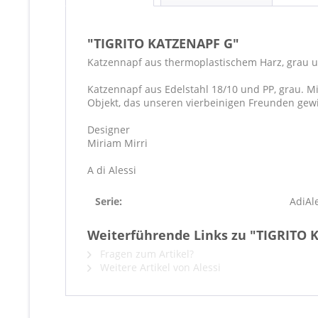
"TIGRITO KATZENAPF G"
Katzennapf aus thermoplastischem Harz, grau u
Katzennapf aus Edelstahl 18/10 und PP, grau. Mi
Objekt, das unseren vierbeinigen Freunden gewi
Designer
Miriam Mirri
A di Alessi
Serie:
AdiAl
Weiterführende Links zu "TIGRITO 
Fragen zum Artikel?
Weitere Artikel von Alessi