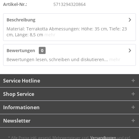
Artikel-Nr.:
5713294320864
Beschreibung
Material: Terrakotta Abmessungen: Höhe: 35 cm, Tiefe: 23
cm, Länge: 8,5 cm
mehr
Bewertungen
0
Bewertungen lesen, schreiben und diskutieren...
mehr
Service Hotline
Shop Service
Informationen
Newsletter
* Alle Preise inkl. gesetzl. Mehrwertsteuer zzgl.
Versandkosten
und ggf.