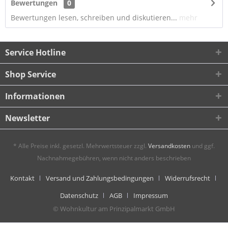
Bewertungen
0
Bewertungen lesen, schreiben und diskutieren...
mehr
Service Hotline
Shop Service
Informationen
Newsletter
* Alle Preise inkl. gesetzl. Mehrwertsteuer zzgl.
Versandkosten
und ggf.
Nachnahmegebühren, wenn nicht anders beschrieben
Kontakt
Versand und Zahlungsbedingungen
Widerrufsrecht
Datenschutz
AGB
Impressum
© Wohnkultur am Prinzipalmarkt GmbH