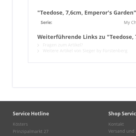
"Teedose, 7,6cm, Emperor's Garden
Serie:
My Ch
Weiterführende Links zu "Teedose,
Fragen zum Artikel?
Weitere Artikel von Sieger by Fürstenberg
Service Hotline
Shop Servi
Kösters
Kontakt
Versand und
Prinzipalmarkt 27