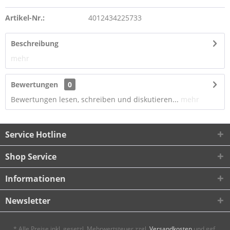
Artikel-Nr.:
4012434225733
Beschreibung
mehr
Bewertungen
0
Bewertungen lesen, schreiben und diskutieren...
mehr
Service Hotline
Shop Service
Informationen
Newsletter
* Alle Preise inkl. gesetzl. Mehrwertsteuer zzgl.
Versandkosten
und ggf.