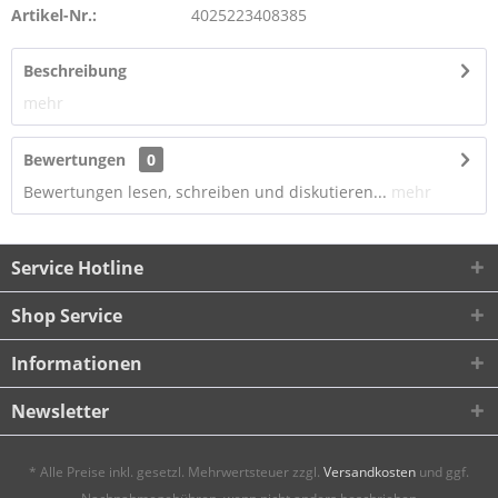
Artikel-Nr.:
4025223408385
Beschreibung
mehr
Bewertungen
0
Bewertungen lesen, schreiben und diskutieren...
mehr
Service Hotline
Shop Service
Informationen
Newsletter
* Alle Preise inkl. gesetzl. Mehrwertsteuer zzgl.
Versandkosten
und ggf.