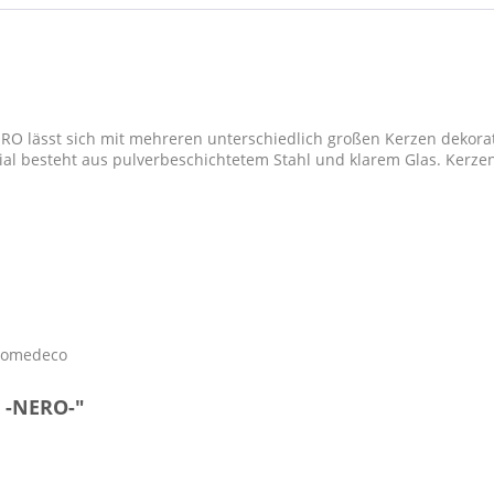
 NERO lässt sich mit mehreren unterschiedlich großen Kerzen dekor
ial besteht aus pulverbeschichtetem Stahl und klarem Glas. Kerzen
homedeco
t -NERO-"