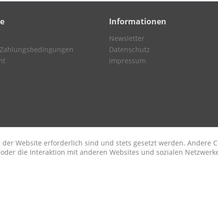
ce
Informationen
Newsletter
 Zahlungsbedingungen
Datenschutz
ht
Impressum
 der Website erforderlich sind und stets gesetzt werden. Andere C
der die Interaktion mit anderen Websites und sozialen Netzwerke
n
etzl. Mehrwertsteuer zzgl.
Versandkosten
und ggf. Nachnahmegebühren, wenn nic
© Wohnkultur am Prinzipalmarkt GmbH