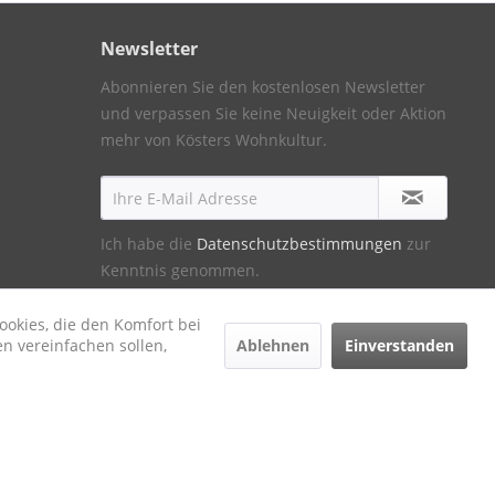
Newsletter
Abonnieren Sie den kostenlosen Newsletter
und verpassen Sie keine Neuigkeit oder Aktion
mehr von Kösters Wohnkultur.
Ich habe die
Datenschutzbestimmungen
zur
Kenntnis genommen.
ookies, die den Komfort bei
Ablehnen
Einverstanden
n vereinfachen sollen,
ht anders beschrieben