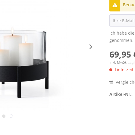
Benach
Ich habe di
genommen.
69,95 
inkl. MwSt.
zzg
Lieferzeit
Vergleic
Artikel-Nr.: