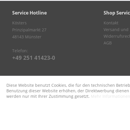
Service Hotline
Shop Servi
Kösters
Kontakt
Versand und
Prinzipalmarkt 27
Widerrufsrec
48143 Münster
AGB
Telefon:
+49 251 41423-0
Diese Website benutzt Cookies, die für den technischen Betrieb
Benutzung dieser Website erhöhen, der Direktwerbung dienen o
werden nur mit Ihrer Zustimmung gesetzt.
Mehr Informatione
* Alle Preise inkl. ges