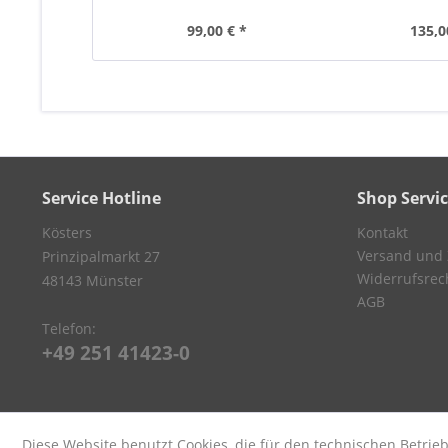
99,00 € *
135,0
Service Hotline
Shop Servi
Kösters
Kontakt
Versand und
Prinzipalmarkt 27
Widerrufsrec
48143 Münster
AGB
Telefon:
+49 251 41423-0
Diese Website benutzt Cookies, die für den technischen Betrieb