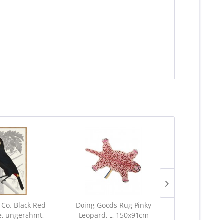
Co. Black Red
Doing Goods Rug Pinky
Doing Goods 
e, ungerahmt,
Leopard, L, 150x91cm
Bear, 