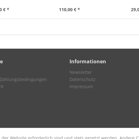
30x
0 € *
110,00 € *
29,
ce
Informationen
Newsletter
 Zahlungsbedingungen
Datenschutz
ht
Impressum
 der Website erforderlich sind und stets gesetzt werden. Andere C