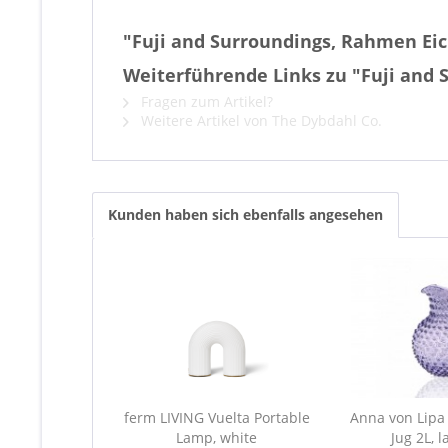
"Fuji and Surroundings, Rahmen Ei
Weiterführende Links zu "Fuji and
Fragen zum Artikel?
Weitere Artikel von The Dybdahl Co.
Kunden haben sich ebenfalls angesehen
ferm LIVING Vuelta Portable
Anna von Lipa 
Lamp, white
Jug 2L, 