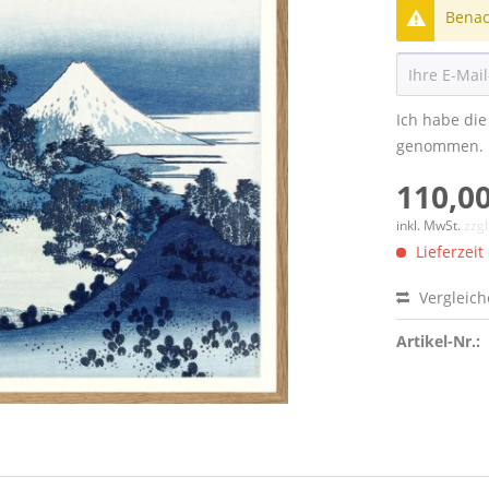
Benach
Ich habe di
genommen.
110,00
inkl. MwSt.
zzg
Lieferzeit
Vergleic
Artikel-Nr.: