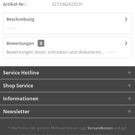
Artikel-Nr.:
3272342029231
Beschreibung
mehr
Bewertungen
0
Bewertungen lesen, schreiben und diskutieren...
mehr
Service Hotline
Shop Service
Informationen
Newsletter
* Alle Preise inkl. gesetzl. Mehrwertsteuer zzgl.
Versandkosten
und ggf.