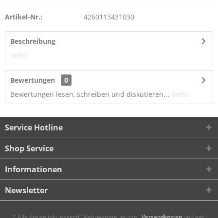
Artikel-Nr.:
4260113431030
Beschreibung
mehr
Bewertungen
0
Bewertungen lesen, schreiben und diskutieren...
mehr
Service Hotline
Shop Service
Informationen
Newsletter
* Alle Preise inkl. gesetzl. Mehrwertsteuer zzgl.
Versandkosten
und ggf.