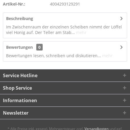
Artikel-Nr.:
4004293129291
Beschreibung
Im Zwischenraum der einzelnen Scheiben nimmt der Löffel
viel Honig auf. Der Teller am Stab...
mehr
Bewertungen
0
Bewertungen lesen, schreiben und diskutieren...
mehr
Service Hotline
Shop Service
Informationen
Newsletter
* Alle Preise inkl. gesetzl. Mehrwertsteuer zzgl.
Versandkosten
und ggf.