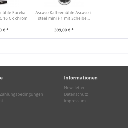
emühle Eureka
Ascaso Kaffeemühle Ascaso i-
o, 16 CR chrom
steel mini i-1 mit Scheibe...
0 € *
399,00 € *
ce
Informationen
Newsletter
 Zahlungsbedingungen
Datenschutz
ht
Impressum