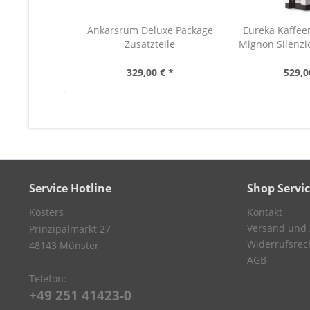
Ankarsrum Deluxe Package
Eureka Kaffe
Zusatzteile
Mignon Silenzi
329,00 € *
529,0
Service Hotline
Shop Servi
Kösters
Kontakt
Versand und
Prinzipalmarkt 27
Widerrufsrec
48143 Münster
AGB
Telefon:
+49 251 41423-0