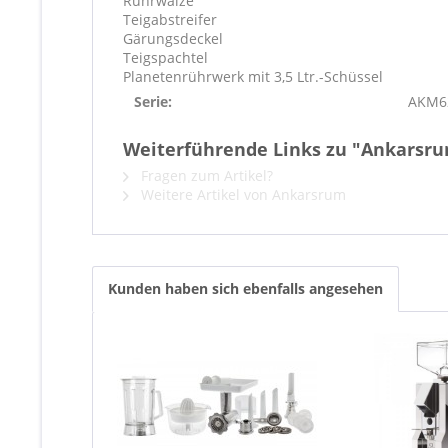
Rührwalze
Teigabstreifer
Gärungsdeckel
Teigspachtel
Planetenrührwerk mit 3,5 Ltr.-Schüssel
Serie:
AKM6
Weiterführende Links zu "Ankarsru
Fragen zum Artikel?
Weitere Artikel von Ankarsrum
Kunden haben sich ebenfalls angesehen