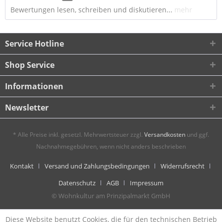
Bewertungen lesen, schreiben und diskutieren...
mehr
Service Hotline
Shop Service
Informationen
Newsletter
* Alle Preise inkl. gesetzl. Mehrwertsteuer zzgl.
Versandkosten
und ggf.
Nachnahmegebühren, wenn nicht anders beschrieben
Kontakt
Versand und Zahlungsbedingungen
Widerrufsrecht
Datenschutz
AGB
Impressum
© Wohnkultur am Prinzipalmarkt GmbH
Diese Website benutzt Cookies, die für den technischen Betrieb