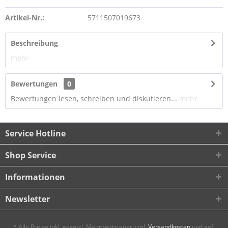
Artikel-Nr.:
5711507019673
Beschreibung
mehr
Bewertungen
0
Bewertungen lesen, schreiben und diskutieren...
mehr
Service Hotline
Shop Service
Informationen
Newsletter
* Alle Preise inkl. gesetzl. Mehrwertsteuer zzgl.
Versandkosten
und ggf.