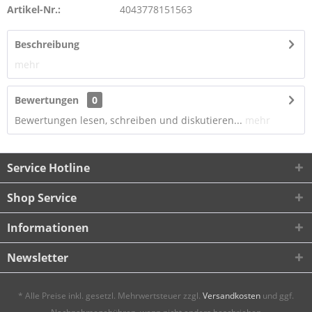
Artikel-Nr.:
4043778151563
Beschreibung
mehr
Bewertungen
0
Bewertungen lesen, schreiben und diskutieren...
mehr
Service Hotline
Shop Service
Informationen
Newsletter
* Alle Preise inkl. gesetzl. Mehrwertsteuer zzgl.
Versandkosten
und ggf.