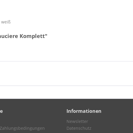
n weiß
auciere Komplett"
ce
Informationen
Newsletter
 Zahlungsbedingungen
Datenschutz