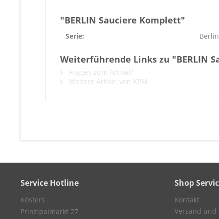
"BERLIN Sauciere Komplett"
Serie:
Berli
Weiterführende Links zu "BERLIN S
Fragen zum Artikel?
Weitere Artikel von KPM
Service Hotline
Shop Servi
Kösters
Kontakt
Versand und
Prinzipalmarkt 27