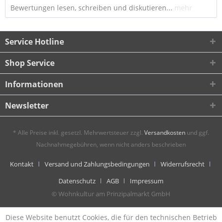
Bewertungen lesen, schreiben und diskutieren...
mehr
Service Hotline
Shop Service
Informationen
Newsletter
* Alle Preise inkl. gesetzl. Mehrwertsteuer zzgl.
Versandkosten
und ggf.
Nachnahmegebühren, wenn nicht anders beschrieben
Kontakt
Versand und Zahlungsbedingungen
Widerrufsrecht
Datenschutz
AGB
Impressum
© Wohnkultur am Prinzipalmarkt GmbH
Diese Website benutzt Cookies, die für den technischen Betrieb