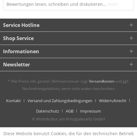
Bewertungen lesen, schreiben und diskutieren...
mehr
Service Hotline
Shop Service
Informationen
Newsletter
* Alle Preise inkl. gesetzl. Mehrwertsteuer zzgl.
Versandkosten
und ggf.
Nachnahmegebühren, wenn nicht anders beschrieben
Kontakt
Versand und Zahlungsbedingungen
Widerrufsrecht
Datenschutz
AGB
Impressum
© Wohnkultur am Prinzipalmarkt GmbH
Diese Website benutzt Cookies, die für den technischen Betrieb