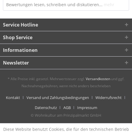
Bewertungen lesen, schreiben und diskutieren...
mehr
Service Hotline
Shop Service
Informationen
Newsletter
* Alle Preise inkl. gesetzl. Mehrwertsteuer zzgl.
Versandkosten
und ggf.
Nachnahmegebühren, wenn nicht anders beschrieben
Kontakt
Versand und Zahlungsbedingungen
Widerrufsrecht
Datenschutz
AGB
Impressum
© Wohnkultur am Prinzipalmarkt GmbH
Diese Website benutzt Cookies, die für den technischen Betrieb