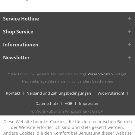
Service Hotline
Shop Service
Informationen
Newsletter
* Alle Preise inkl. gesetzl. Mehrwertsteuer zzgl.
Versandkosten
und ggf.
Nachnahmegebühren, wenn nicht anders beschrieben
Kontakt
Versand und Zahlungsbedingungen
Widerrufsrecht
Datenschutz
AGB
Impressum
© Wohnkultur am Prinzipalmarkt GmbH
Diese Website benutzt Cookies, die für den technischen Betrieb
der Website erforderlich sind und stets gesetzt werden.
Andere Cookies, die den Komfort bei Benutzung dieser Website