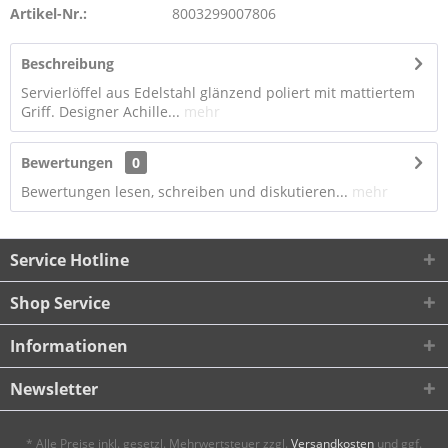
Artikel-Nr.:
8003299007806
Beschreibung
Servierlöffel aus Edelstahl glänzend poliert mit mattiertem
Griff. Designer Achille...
mehr
Bewertungen
0
Bewertungen lesen, schreiben und diskutieren...
mehr
Service Hotline
Shop Service
Informationen
Newsletter
* Alle Preise inkl. gesetzl. Mehrwertsteuer zzgl.
Versandkosten
und ggf.