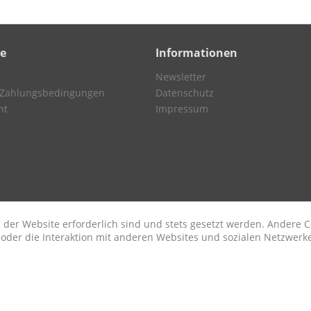
ce
Informationen
Newsletter
 Zahlungsbedingungen
Datenschutz
ht
Impressum
 der Website erforderlich sind und stets gesetzt werden. Andere C
der die Interaktion mit anderen Websites und sozialen Netzwerke
n
etzl. Mehrwertsteuer zzgl.
Versandkosten
und ggf. Nachnahmegebühren, wenn nic
© Wohnkultur am Prinzipalmarkt GmbH