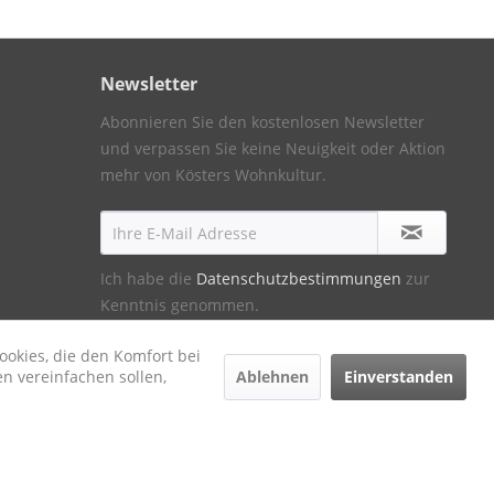
Newsletter
Abonnieren Sie den kostenlosen Newsletter
und verpassen Sie keine Neuigkeit oder Aktion
mehr von Kösters Wohnkultur.
Ich habe die
Datenschutzbestimmungen
zur
Kenntnis genommen.
ookies, die den Komfort bei
Ablehnen
Einverstanden
n vereinfachen sollen,
ht anders beschrieben