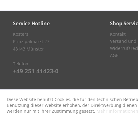
Service Hotline
Shop Servi
Kösters
Kontakt
Versand und
Prinzipalmarkt 27
Widerrufsrec
48143 Münster
AGB
Telefon:
+49 251 41423-0
Diese Website benutzt Cookies, die für den technischen Betrieb
Benutzung dieser Website erhöhen, der Direktwerbung dienen o
werden nur mit Ihrer Zustimmung gesetzt.
Mehr Informatione
* Alle Preise inkl. ges