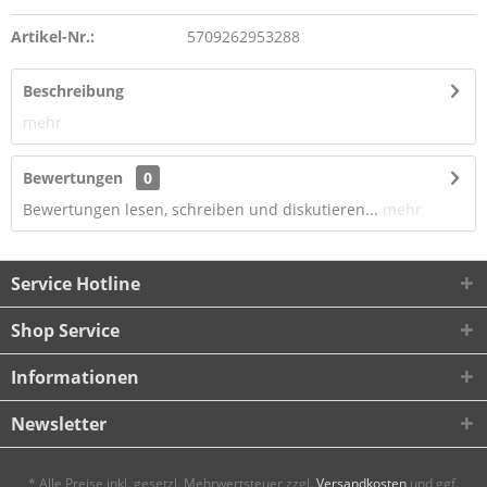
Artikel-Nr.:
5709262953288
Beschreibung
mehr
Bewertungen
0
Bewertungen lesen, schreiben und diskutieren...
mehr
Service Hotline
Shop Service
Informationen
Newsletter
* Alle Preise inkl. gesetzl. Mehrwertsteuer zzgl.
Versandkosten
und ggf.