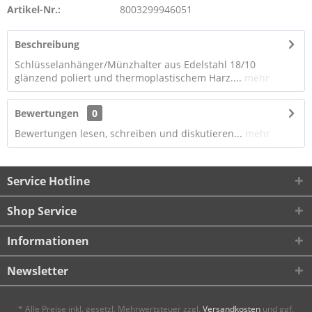
Artikel-Nr.:
8003299946051
Beschreibung
Schlüsselanhänger/Münzhalter aus Edelstahl 18/10
glänzend poliert und thermoplastischem Harz....
mehr
Bewertungen
0
Bewertungen lesen, schreiben und diskutieren...
mehr
Service Hotline
Shop Service
Informationen
Newsletter
* Alle Preise inkl. gesetzl. Mehrwertsteuer zzgl.
Versandkosten
und ggf.