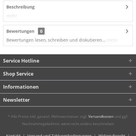
Beschreibung
mehr
Bewertungen
0
Bewertungen lesen, schreiben und diskutieren...
mehr
Service Hotline
Shop Service
Informationen
Newsletter
* Alle Preise inkl. gesetzl. Mehrwertsteuer zzgl.
Versandkosten
und ggf.
Nachnahmegebühren, wenn nicht anders beschrieben
Kontakt
Versand und Zahlungsbedingungen
Widerrufsrecht