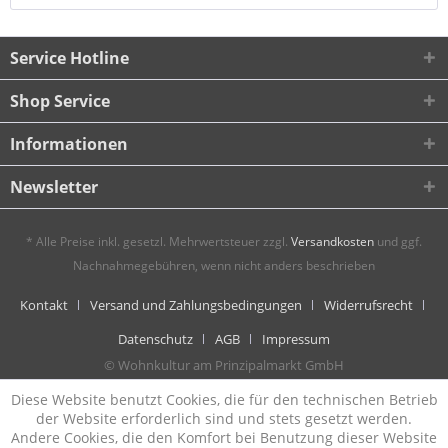
Service Hotline
Shop Service
Informationen
Newsletter
* Alle Preise inkl. gesetzl. Mehrwertsteuer zzgl.
Versandkosten
und ggf.
Nachnahmegebühren, wenn nicht anders beschrieben
Kontakt
Versand und Zahlungsbedingungen
Widerrufsrecht
Datenschutz
AGB
Impressum
© Wohnkultur am Prinzipalmarkt GmbH
Diese Website benutzt Cookies, die für den technischen Betrieb
der Website erforderlich sind und stets gesetzt werden.
Andere Cookies, die den Komfort bei Benutzung dieser Website