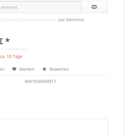
e
Datenschutzbestimmungen
zur Kenntnis
€ *
l. Versandkosten
 ca. 10 Tage
hen
Merken
Bewerten
4001836094917