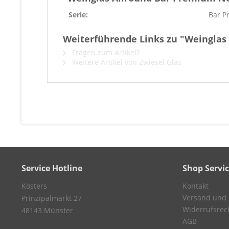
Serie:
Bar P
Weiterführende Links zu "Weinglas
Fragen zum Artikel?
Weitere Artikel von Zwiesel Glas
Service Hotline
Shop Servi
Kösters
Kontakt
Versand und
Prinzipalmarkt 27
Widerrufsrec
48143 Münster
AGB