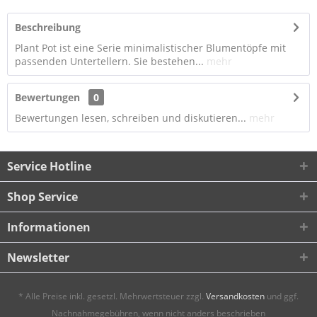
Beschreibung
Plant Pot ist eine Serie minimalistischer Blumentöpfe mit
passenden Untertellern. Sie bestehen...
mehr
Bewertungen
0
Bewertungen lesen, schreiben und diskutieren...
mehr
Service Hotline
Shop Service
Informationen
Newsletter
* Alle Preise inkl. gesetzl. Mehrwertsteuer zzgl.
Versandkosten
und ggf.
Nachnahmegebühren, wenn nicht anders beschrieben