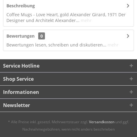
Beschreibung
Coffee Mugs - Love Heart, gold Alexander Girard, 1971 Der
Designer und Architekt Alexander...
mehr
Bewertungen
0
Bewertungen lesen, schreiben und diskutieren...
mehr
Service Hotline
Shop Service
Informationen
Newsletter
* Alle Preise inkl. gesetzl. Mehrwertsteuer zzgl.
Versandkosten
und ggf.
Nachnahmegebühren, wenn nicht anders beschrieben