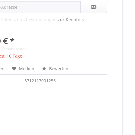
e
Datenschutzbestimmungen
zur Kenntnis
 € *
l. Versandkosten
 ca. 10 Tage
hen
Merken
Bewerten
5712117001256