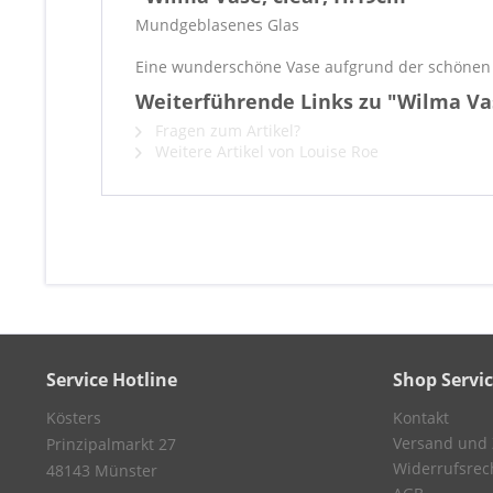
Mundgeblasenes Glas
Eine wunderschöne Vase aufgrund der schönen 
Weiterführende Links zu "Wilma Vas
Fragen zum Artikel?
Weitere Artikel von Louise Roe
Service Hotline
Shop Servi
Kösters
Kontakt
Versand und
Prinzipalmarkt 27
Widerrufsrec
48143 Münster