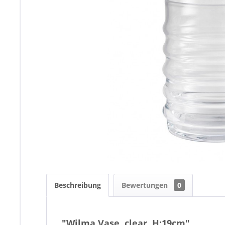
Beschreibung
Bewertungen
0
"Wilma Vase, clear, H:19cm"