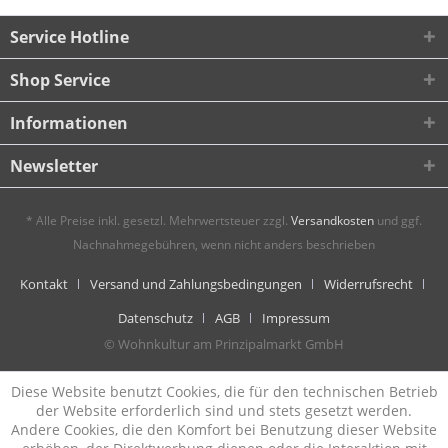
Service Hotline
Shop Service
Informationen
Newsletter
* Alle Preise inkl. gesetzl. Mehrwertsteuer zzgl.
Versandkosten
und ggf.
Nachnahmegebühren, wenn nicht anders beschrieben
Kontakt
Versand und Zahlungsbedingungen
Widerrufsrecht
Datenschutz
AGB
Impressum
© Wohnkultur am Prinzipalmarkt GmbH
Diese Website benutzt Cookies, die für den technischen Betrieb
der Website erforderlich sind und stets gesetzt werden.
Andere Cookies, die den Komfort bei Benutzung dieser Website