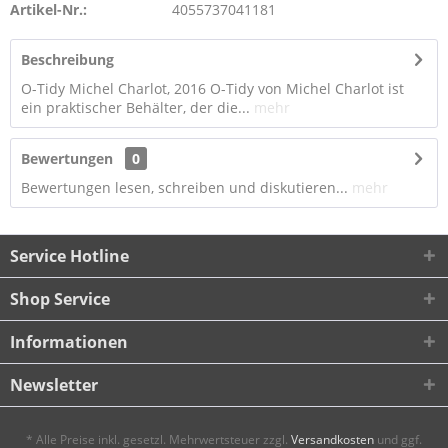
Artikel-Nr.:
4055737041181
Beschreibung
O-Tidy Michel Charlot, 2016 O-Tidy von Michel Charlot ist
ein praktischer Behälter, der die...
mehr
Bewertungen
0
Bewertungen lesen, schreiben und diskutieren...
mehr
Service Hotline
Shop Service
Informationen
Newsletter
* Alle Preise inkl. gesetzl. Mehrwertsteuer zzgl.
Versandkosten
und ggf.