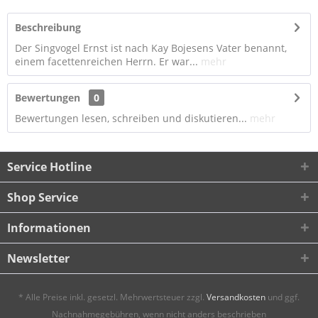
Beschreibung
Der Singvogel Ernst ist nach Kay Bojesens Vater benannt,
einem facettenreichen Herrn. Er war...
mehr
Bewertungen
0
Bewertungen lesen, schreiben und diskutieren...
mehr
Service Hotline
Shop Service
Informationen
Newsletter
* Alle Preise inkl. gesetzl. Mehrwertsteuer zzgl.
Versandkosten
und ggf.
Nachnahmegebühren, wenn nicht anders beschrieben