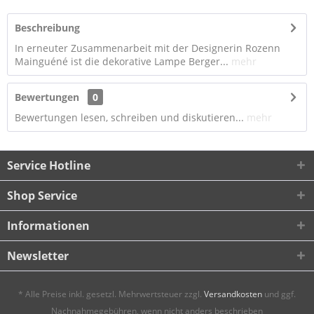
Beschreibung
In erneuter Zusammenarbeit mit der Designerin Rozenn
Mainguéné ist die dekorative Lampe Berger...
mehr
Bewertungen
0
Bewertungen lesen, schreiben und diskutieren...
mehr
Service Hotline
Shop Service
Informationen
Newsletter
* Alle Preise inkl. gesetzl. Mehrwertsteuer zzgl.
Versandkosten
und ggf.
Nachnahmegebühren, wenn nicht anders beschrieben