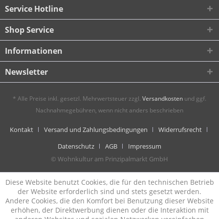
Service Hotline
Shop Service
Informationen
Newsletter
* Alle Preise inkl. gesetzl. Mehrwertsteuer zzgl.
Versandkosten
und ggf.
Nachnahmegebühren, wenn nicht anders beschrieben
Kontakt
Versand und Zahlungsbedingungen
Widerrufsrecht
Datenschutz
AGB
Impressum
© Wohnkultur am Prinzipalmarkt GmbH
Diese Website benutzt Cookies, die für den technischen Betrieb
der Website erforderlich sind und stets gesetzt werden.
Andere Cookies, die den Komfort bei Benutzung dieser Website
erhöhen, der Direktwerbung dienen oder die Interaktion mit