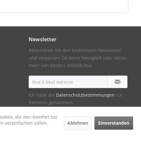
Newsletter
Abonnieren Sie den kostenlosen Newsletter
und verpassen Sie keine Neuigkeit oder Aktion
mehr von Kösters Wohnkultur.
Ich habe die
Datenschutzbestimmungen
zur
Kenntnis genommen.
ookies, die den Komfort bei
Ablehnen
Einverstanden
n vereinfachen sollen,
ht anders beschrieben