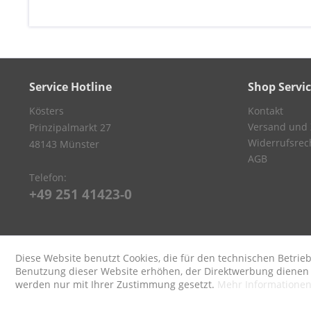
Service Hotline
Shop Servi
Kösters
Kontakt
Versand und
Prinzipalmarkt 27
Widerrufsrec
48143 Münster
AGB
Telefon:
+49 251 41423-0
Diese Website benutzt Cookies, die für den technischen Betrieb
Benutzung dieser Website erhöhen, der Direktwerbung dienen o
werden nur mit Ihrer Zustimmung gesetzt.
Mehr Informatione
* Alle Preise inkl. ges