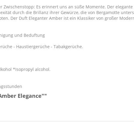
er Zwischenstopp: Es erinnert uns an süße Momente. Der elegante Du
lexität durch die Brillanz ihrer Gewürze, die von Bergamotte unte
oten. Der Duft Eleganter Amber ist ein Klassiker von großer Modern
einigung und Beduftung
rüche - Haustiergerüche - Tabakgerüche.
ohol *Isopropyl alcohol.
ungsstunden
Amber Elegance""