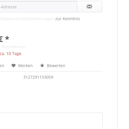
e
Datenschutzbestimmungen
zur Kenntnis
€ *
l. Versandkosten
 ca. 10 Tage
hen
Merken
Bewerten
3127291153059