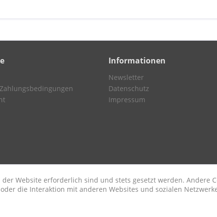
ce
Informationen
Newsletter
 Zahlungsbedingungen
Datenschutz
ht
Impressum
 der Website erforderlich sind und stets gesetzt werden. Andere C
der die Interaktion mit anderen Websites und sozialen Netzwerke
n
etzl. Mehrwertsteuer zzgl.
Versandkosten
und ggf. Nachnahmegebühren, wenn nic