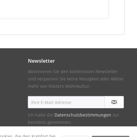
Newsletter
Abonnieren Sie den kostenlosen Newsletter
und verpassen Sie keine Neuigkeit oder Aktion
mehr von Kösters Wohnkultur.
Ich habe die
Datenschutzbestimmungen
zur
Kenntnis genommen.
ookies, die den Komfort bei