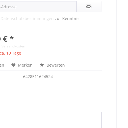
e
Datenschutzbestimmungen
zur Kenntnis
 € *
l. Versandkosten
 ca. 10 Tage
hen
Merken
Bewerten
6428511624524