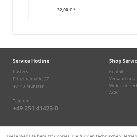
32,00 € *
Service Hotline
Shop Servi
Kösters
Kontakt
Versand und
Prinzipalmarkt 27
Widerrufsrec
48143 Münster
AGB
Telefon:
+49 251 41423-0
Diese Website benutzt Cookies, die für den technischen Betrieb